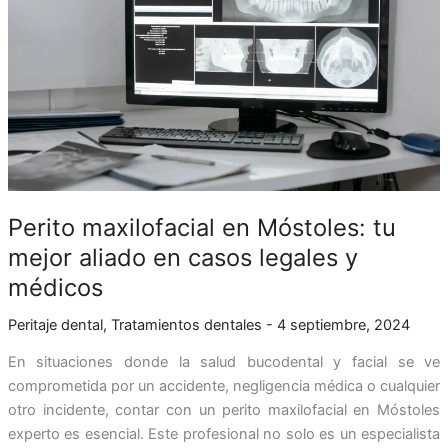
tu
mejor
aliado
en
casos
legales
y
médicos
Perito maxilofacial en Móstoles: tu
mejor aliado en casos legales y
médicos
Peritaje dental
,
Tratamientos dentales
-
4 septiembre, 2024
En situaciones donde la salud bucodental y facial se ve
comprometida por un accidente, negligencia médica o cualquier
otro incidente, contar con un perito maxilofacial en Móstoles
experto es esencial. Este profesional no solo es un especialista