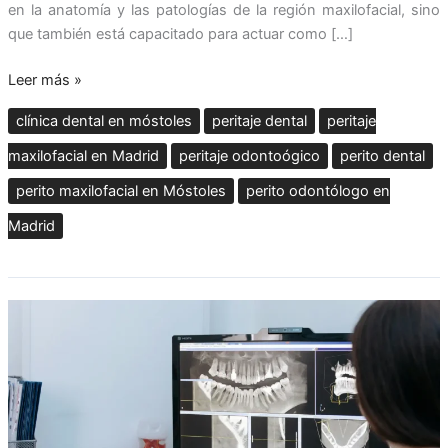
en la anatomía y las patologías de la región maxilofacial, sino
que también está capacitado para actuar como […]
Leer más »
clínica dental en móstoles
peritaje dental
peritaje
maxilofacial en Madrid
peritaje odontoógico
perito dental
perito maxilofacial en Móstoles
perito odontólogo en
Madrid
Perito
odontólogo
en
Madrid