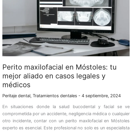
tu
mejor
aliado
en
casos
legales
y
médicos
Perito maxilofacial en Móstoles: tu
mejor aliado en casos legales y
médicos
Peritaje dental
,
Tratamientos dentales
-
4 septiembre, 2024
En situaciones donde la salud bucodental y facial se ve
comprometida por un accidente, negligencia médica o cualquier
otro incidente, contar con un perito maxilofacial en Móstoles
experto es esencial. Este profesional no solo es un especialista