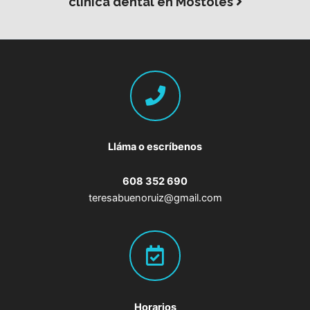
clínica dental en Móstoles
Lláma o escríbenos
608 352 690
teresabuenoruiz@gmail.com
Horarios