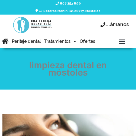
Ir
608 352 690
al
C/ Berardo Martin, 12, 28937, Móstoles
contenido
Llámanos
Men
Peritaje dental
Tratamientos
Ofertas
limpieza dental en
móstoles
Limpieza
dental
en